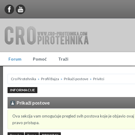
Forum
Pomoć
Traži
Cro Pirotehnika
»
Profil Bajza
»
Prikaži postove
»
Privitci
INFORMACIJE
Prikaži postove
Ova sekcija vam omogućuje pregled svih postova koje je objavio ovaj
pravo pristupa.