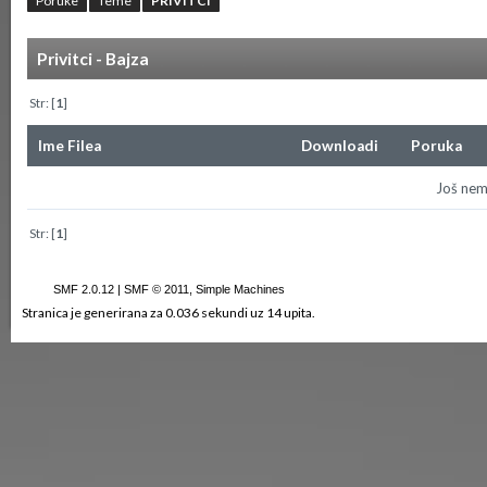
Poruke
Teme
PRIVITCI
Privitci - Bajza
Str: [
1
]
Ime Filea
Downloadi
Poruka
Još nema
Str: [
1
]
SMF 2.0.12
|
SMF © 2011
,
Simple Machines
Stranica je generirana za 0.036 sekundi uz 14 upita.