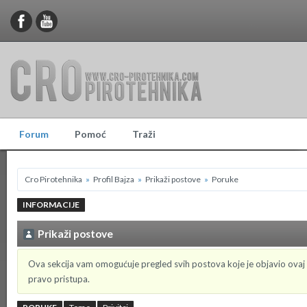
Forum
Pomoć
Traži
Cro Pirotehnika
»
Profil Bajza
»
Prikaži postove
»
Poruke
INFORMACIJE
Prikaži postove
Ova sekcija vam omogućuje pregled svih postova koje je objavio ovaj
pravo pristupa.