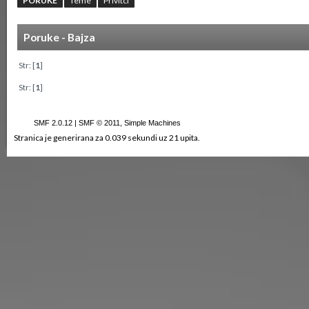
PORUKE
Teme
Privitci
Poruke - Bajza
Str: [
1
]
Str: [
1
]
SMF 2.0.12
|
SMF © 2011
,
Simple Machines
Stranica je generirana za 0.039 sekundi uz 21 upita.