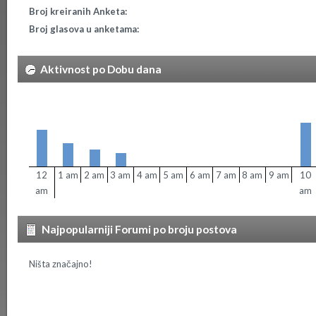
Broj kreiranih Anketa:
Broj glasova u anketama:
Aktivnost po Dobu dana
12
1 am
2 am
3 am
4 am
5 am
6 am
7 am
8 am
9 am
10
am
am
Najpopularniji Forumi po broju postova
Ništa značajno!