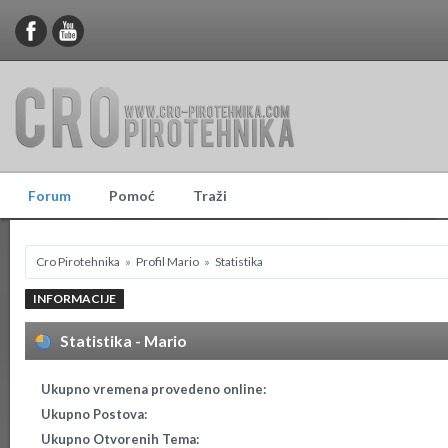
Forum
Pomoć
Traži
Cro Pirotehnika
»
Profil Mario
»
Statistika
INFORMACIJE
Statistika - Mario
Ukupno vremena provedeno online:
Ukupno Postova:
Ukupno Otvorenih Tema: