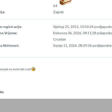
64
ija:
Zagreb
 registracije:
Siječnja 25, 2012, 10:54:24 poslijepodn
no Vrijeme:
Kolovoza 06, 2026, 04:11:28 prijepodn
:
Croatian
a Aktivnost:
Srpnja 11, 2026, 08:29:36 poslijepodne
:
anijak ne može biti svak'
ita.