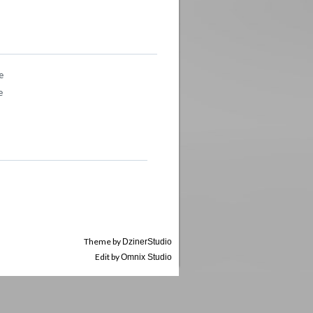
e
e
Theme by
DzinerStudio
Edit by
Omnix Studio