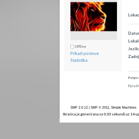
Lokac
Datum
Lokal
Offline
Jezik
Prikaži postove
Zadnj
Statistika
Potpis
Pyro M
SMF 2.0.12
|
SMF © 2011
,
Simple Machines
Stranica je generirana za 0.03 sekundi uz 14 up