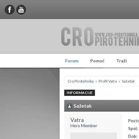
Forum
Pomoć
Traži
Cro Pirotehnika
»
Profil Vatra
»
Sažetak
INFORMACIJE
Sažetak
Vatra 
Posto
Hero Member
Spol:
Dob: