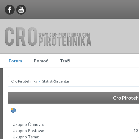
Forum
Pomoć
Traži
Cro Pirotehnika
»
Statistički centar
Cro Pirotehn
Općenite statistike
Ukupno Članova:
Ukupno Postova:
13
Ukupno Tema: