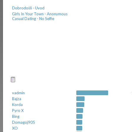
Dobrodošli - Uvod
Girls In Your Town - Anonymous
Casual Dating - No Selfie
Najčešćii pokretači tema
vadmin
Bajza
Korda
Pyro X
Bing
Domagoj905
XO