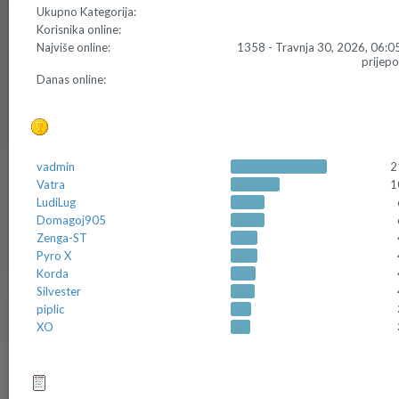
Ukupno Kategorija:
Korisnika online:
Najviše online:
1358 - Travnja 30, 2026, 06:0
prijep
Danas online:
Top 10 Postera
vadmin
2
Vatra
1
LudiLug
Domagoj905
Zenga-ST
Pyro X
Korda
Silvester
piplic
XO
Top 10 tema (po odgovorima)