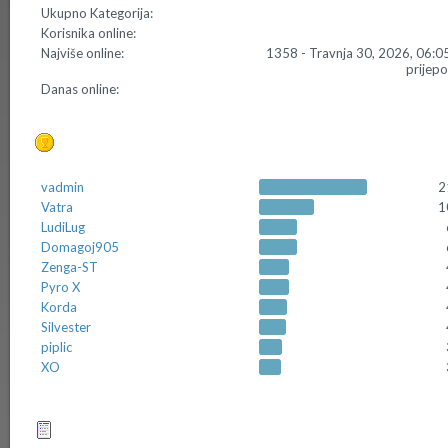
Ukupno Kategorija:
Korisnika online:
Najviše online:
1358 - Travnja 30, 2026, 06:0
prijep
Danas online:
Top 10 Postera
vadmin
2
Vatra
1
LudiLug
Domagoj905
Zenga-ST
Pyro X
Korda
Silvester
piplic
XO
Top 10 tema (po odgovorima)