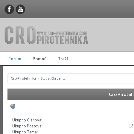
Forum
Pomoć
Traži
Cro Pirotehnika
»
Statistički centar
Cro Pirotehn
Općenite statistike
Ukupno Članova:
Ukupno Postova:
13
Ukupno Tema: