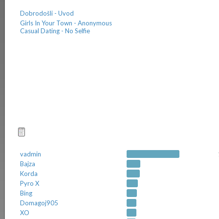
Dobrodošli - Uvod
Girls In Your Town - Anonymous
Casual Dating - No Selfie
Najčešćii pokretači tema
vadmin
Bajza
Korda
Pyro X
Bing
Domagoj905
XO