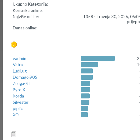
Ukupno Kategorija:
Korisnika online:
Najviše online:
1358 - Travnja 30, 2026, 06:0
prijep
Danas online:
Top 10 Postera
vadmin
2
Vatra
1
LudiLug
Domagoj905
Zenga-ST
Pyro X
Korda
Silvester
piplic
XO
Top 10 tema (po odgovorima)