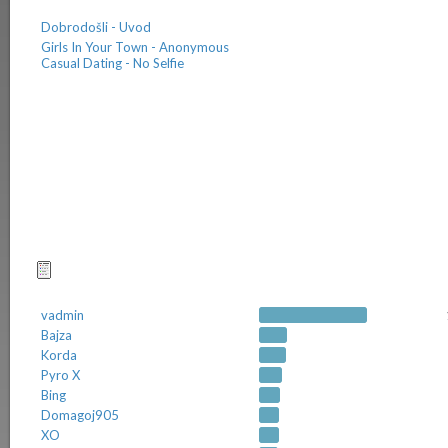
Dobrodošli - Uvod
Girls In Your Town - Anonymous
Casual Dating - No Selfie
Najčešćii pokretači tema
vadmin
Bajza
Korda
Pyro X
Bing
Domagoj905
XO