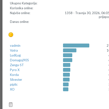
Ukupno Kategorija:
Korisnika online:
Najviše online:
1358 - Travnja 30, 2026, 06:0
prijep
Danas online:
Top 10 Postera
vadmin
2
Vatra
1
LudiLug
Domagoj905
Zenga-ST
Pyro X
Korda
Silvester
piplic
XO
Top 10 tema (po odgovorima)