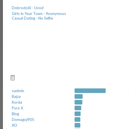
Dobrodošli - Uvod
Girls In Your Town - Anonymous
Casual Dating - No Selfie
Najčešćii pokretači tema
vadmin
Bajza
Korda
Pyro X
Bing
Domagoj905
XO