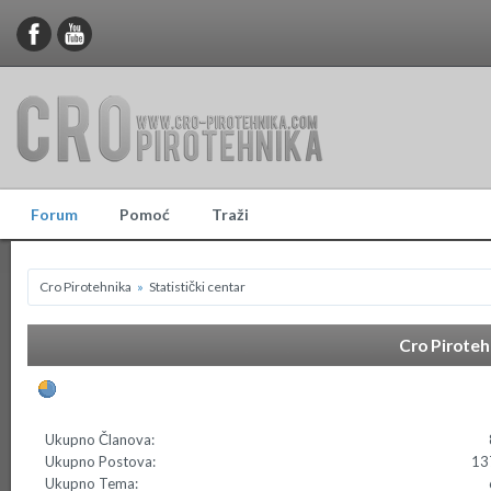
Forum
Pomoć
Traži
Cro Pirotehnika
»
Statistički centar
Cro Pirotehn
Općenite statistike
Ukupno Članova:
Ukupno Postova:
13
Ukupno Tema: