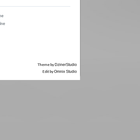
ne
dne
Theme by
DzinerStudio
Edit by
Omnix Studio