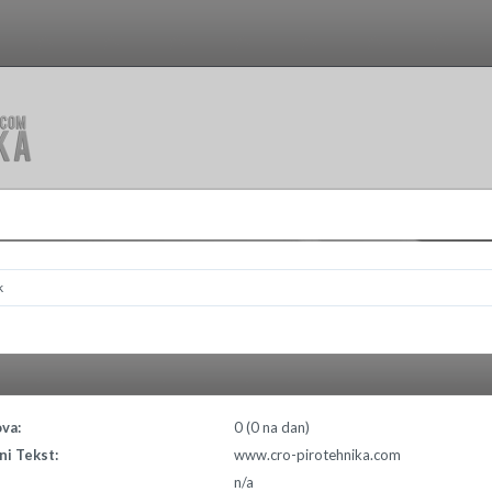
k
va:
0 (0 na dan)
i Tekst:
www.cro-pirotehnika.com
n/a