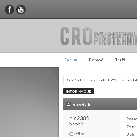
Forum
Pomoć
Traži
Cro Pirotehnika
»
Profil din2305
»
Sažeta
INFORMACIJE
Sažetak
din2305 
Posto
Newbie
Osobn
Offline
Dob: