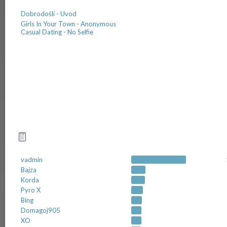
Dobrodošli - Uvod
Girls In Your Town - Anonymous
Casual Dating - No Selfie
Najčešćii pokretači tema
vadmin
Bajza
Korda
Pyro X
Bing
Domagoj905
XO