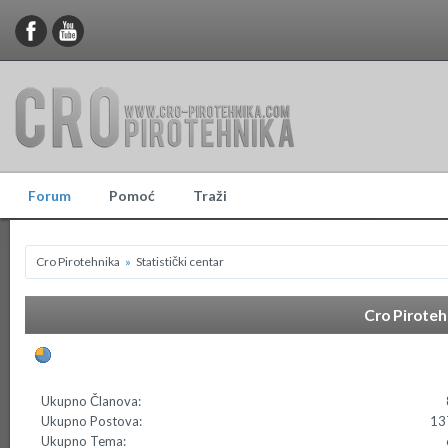
Forum
Pomoć
Traži
Cro Pirotehnika
»
Statistički centar
Cro Pirotehn
Općenite statistike
Ukupno Članova:
Ukupno Postova:
13
Ukupno Tema: