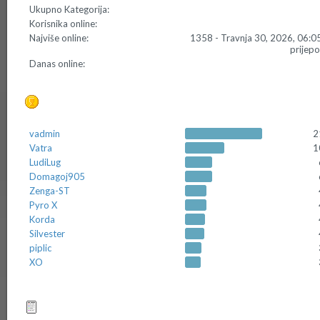
Ukupno Kategorija:
Korisnika online:
Najviše online:
1358 - Travnja 30, 2026, 06:0
prijep
Danas online:
Top 10 Postera
vadmin
2
Vatra
1
LudiLug
Domagoj905
Zenga-ST
Pyro X
Korda
Silvester
piplic
XO
Top 10 tema (po odgovorima)